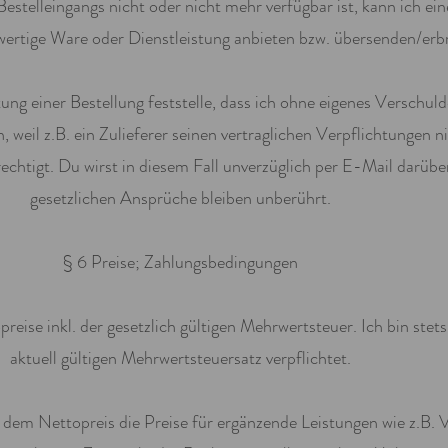
estelleingangs nicht oder nicht mehr verfügbar ist, kann ich ein
wertige Ware oder Dienstleistung anbieten bzw. übersenden/erb
ng einer Bestellung feststelle, dass ich ohne eigenes Verschuld
n, weil z.B. ein Zulieferer seinen vertraglichen Verpflichtungen 
chtigt. Du wirst in diesem Fall unverzüglich per E-Mail darübe
gesetzlichen Ansprüche bleiben unberührt.
§ 6 Preise; Zahlungsbedingungen
preise inkl. der gesetzlich gültigen Mehrwertsteuer. Ich bin ste
aktuell gültigen Mehrwertsteuersatz verpflichtet.
em Nettopreis die Preise für ergänzende Leistungen wie z.B. 