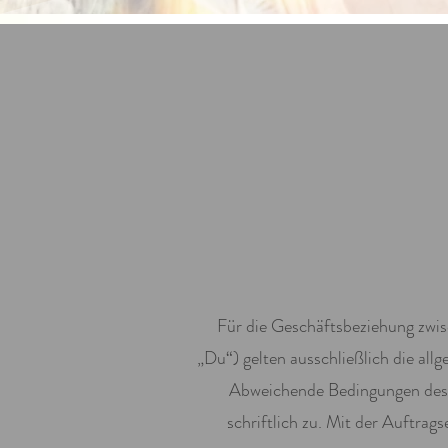
Für die Geschäftsbeziehung z
„Du“) gelten ausschließlich die al
Abweichende Bedingungen des Be
schriftlich zu. Mit der Auftrag