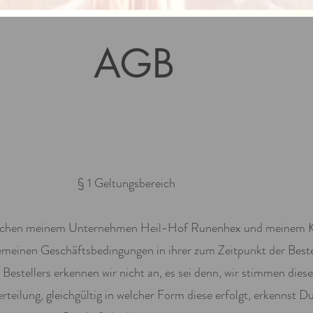
AGB
§ 1 Geltungsbereich
wischen meinem Unternehmen Heil-Hof Runenhex und meinem 
lgemeinen Geschäftsbedingungen in ihrer zum Zeitpunkt der Beste
stellers erkennen wir nicht an, es sei denn, wir stimmen dies
serteilung, gleichgültig in welcher Form diese erfolgt, erkennst 