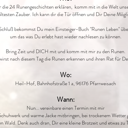
r die 24 Runengeschichten erklären, komm mit in die Welt uns
ltesten Zauber. Ich kann dir die Tür öffnen und Dir Deine Mögli
chluß bekommst Du mein Einsteiger-Buch "Runen Leben" über
um das was Du erlebt hast wieder nachlesen zu können.
Bring Zeit und DICH mit und komm mit mir zu den Runen.
 wirst nach diesem Tag die Runen erkennen und ihren Rat für D
Wo:
Heil-Hof, Bahnhofstraße 1 a, 96176 Pfarrweisach
Wann:
Nun... vereinbare einen Termin mit mir
 Schuhwerk und warme Jacke mitbringen, bei trockenem Wetter g
en Wald. Denk auch dran, Dir eine kleine Brotzeit und etwas zu 