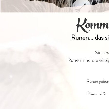
Komm z
Runen... das s
Sie si
Runen sind die einz
Runen geben 
Über die Run