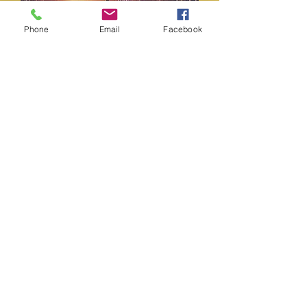
Phone
Email
Facebook
Ernteblót zur Herbsttag- und
nachtgleiche
Nicht verfügbar
ab 20.10. wieder verfügbar