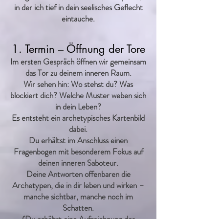
in der ich tief in dein seelisches Geflecht
eintauche.
1. Termin – Öffnung der Tore
Im ersten Gespräch öffnen wir gemeinsam
das Tor zu deinem inneren Raum.
Wir sehen hin: Wo stehst du? Was
blockiert dich? Welche Muster weben sich
in dein Leben?
Es entsteht ein archetypisches Kartenbild
dabei.
Du erhältst im Anschluss einen
Fragenbogen mit besonderem Fokus auf
deinen inneren Saboteur.
Deine Antworten offenbaren die
Archetypen, die in dir leben und wirken –
manche sichtbar, manche noch im
Schatten.