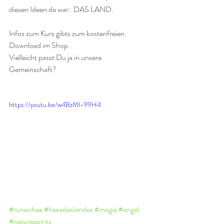
diesen Ideen da war:  DAS LAND.
Infos zum Kurs gibts zum kostenfreien 
Download im Shop. 
Vielleicht passt Du ja in unsere 
Gemeinschaft? 
https://youtu.be/w4BzMl-99H4
#runenhex
#hexedeslandes
#magie
#engel
#naturespirits