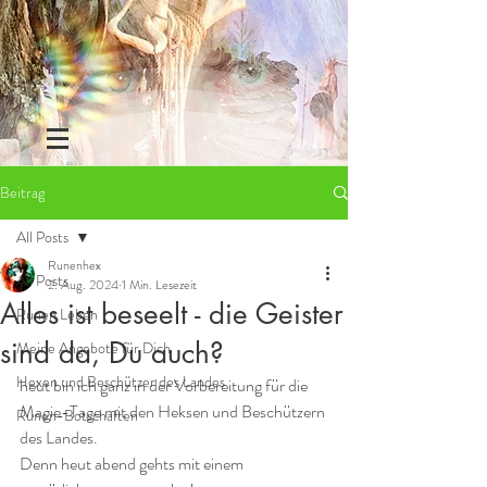
Beitrag
All Posts
Runenhex
All Posts
2. Aug. 2024
1 Min. Lesezeit
Alles ist beseelt - die Geister
Runen Leben
sind da, Du auch?
Meine Angebote für Dich
Hexen und Beschützer des Landes
heut bin ich ganz in der Vorbereitung für die 
Magie-Tage mit den Heksen und Beschützern 
Runen-Botschaften
des Landes.
Denn heut abend gehts mit einem 