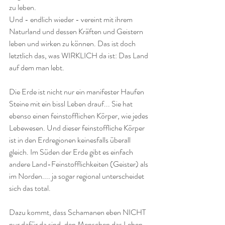
zu leben.
Und - endlich wieder - vereint mit ihrem 
Naturland und dessen Kräften und Geistern 
leben und wirken zu können. Das ist doch 
letztlich das, was WIRKLICH da ist: Das Land 
auf dem man lebt.
Die Erde ist nicht nur ein manifester Haufen 
Steine mit ein bissl Leben drauf... Sie hat 
ebenso einen feinstofflichen Körper, wie jedes 
Lebewesen. Und dieser feinstoffliche Körper 
ist in den Erdregionen keinesfalls überall 
gleich. Im Süden der Erde gibt es einfach 
andere Land-Feinstofflichkeiten (Geister) als 
im Norden.... ja sogar regional unterscheidet 
sich das total. 
Dazu kommt, dass Schamanen eben NICHT 
nur dafür da sind, den Menschen das Leben 