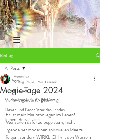
Beitrag
All Posts
Runenhex
All Posts
5. Aug. 2024
1 Min. Lesezeit
Magie-Tage 2024
Runen Leben
... das war wirklich großartig!
Meine Angebote für Dich
Hexen und Beschützer des Landes
Es ist mein Hauptanliegen im Leben! 
Runen-Botschaften
Menschen dafür zu begeistern, nicht 
irgendeiner modernen spirituellen Idee zu 
folgen, sondern WIRKLICH mit den Wurzeln 