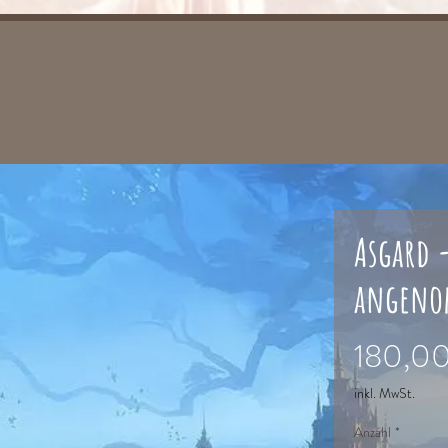
Asgard -
angen
180,0
inkl. MwSt.
Anzahl
*