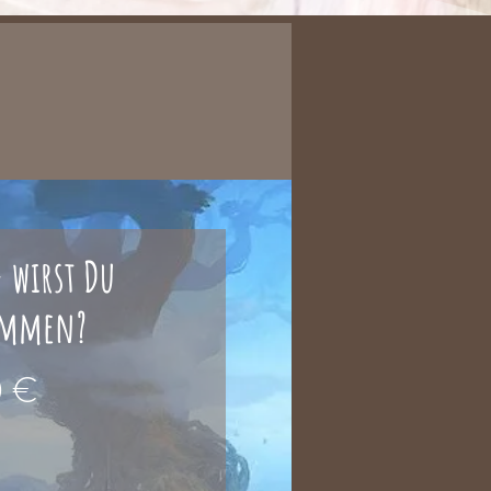
 wirst Du
ommen?
Preis
0 €