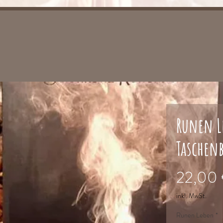
Runen L
Taschen
22,00
inkl. MwSt.
Runen Leben
*