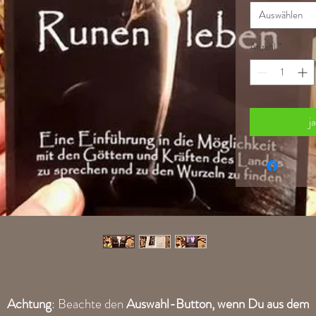
Auswählen
Anzahl
*
j
Achtung
: Beachte den
Auswahl-Button, wenn Du aus dem