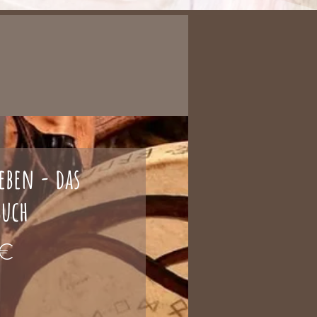
eben - das
buch
Preis
 €