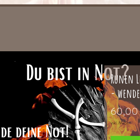
Runen L
- wende
60,00
inkl. MwSt.