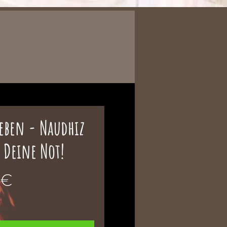
eben - Naudhiz
 Deine Not!
Preis
 €