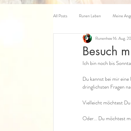
All Posts
Runen Leben
Meine Ange
Runenhex
16. Aug. 2
Besuch m
Ich bin noch bis Sonnt
Du kannst bei mir eine R
dringlichsten Fragen n
Vielleicht möchtest Du
Oder... Du möchtest me