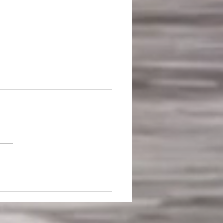
 - Die Rune der
samkeit