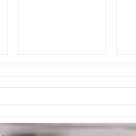
Neue Wege finden mit dem
Algiz
Runenwurf
Wach