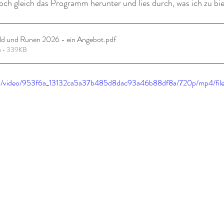
doch gleich das Programm herunter und lies durch, was ich zu bi
ld und Runen 2026 - ein Angebot
.pdf
n • 339KB
.com/video/953f6a_13132ca5a37b485d8dac93a46b88df8a/720p/mp4/fil