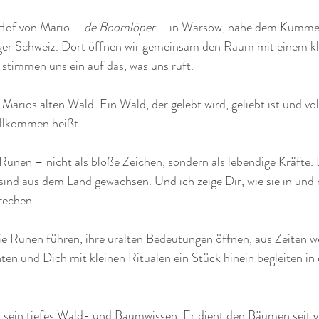
Hof von Mario – 
de Boomlöper
 – in Warsow, nahe dem Kumme
er Schweiz. Dort öffnen wir gemeinsam den Raum mit einem kl
stimmen uns ein auf das, was uns ruft.
Marios alten Wald. Ein Wald, der gelebt wird, geliebt ist und vo
illkommen heißt. 
Runen – nicht als bloße Zeichen, sondern als lebendige Kräfte.
sind aus dem Land gewachsen. Und ich zeige Dir, wie sie in und
rechen.
e Runen führen, ihre uralten Bedeutungen öffnen, aus Zeiten we
en und Dich mit kleinen Ritualen ein Stück hinein begleiten in
 sein tiefes Wald- und Baumwissen. Er dient den Bäumen seit vi