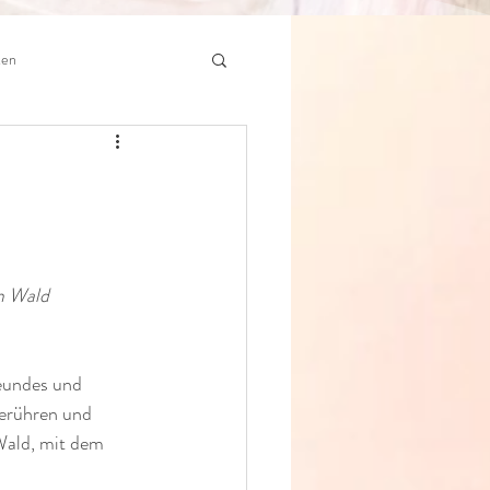
ten
em Wald
reundes und 
berühren und 
Wald, mit dem 