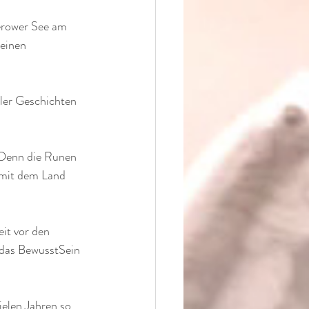
rower See am 
einen 
ller Geschichten 
 Denn die Runen 
 mit dem Land 
it vor den 
 das BewusstSein 
elen Jahren so 