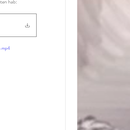
eten hab:
e.mp4