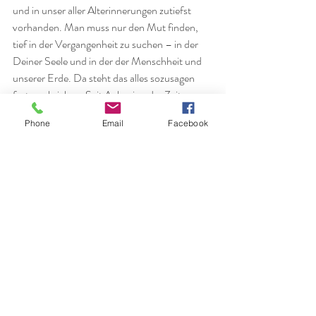
und in unser aller Alterinnerungen zutiefst 
vorhanden. Man muss nur den Mut finden, 
tief in der Vergangenheit zu suchen – in der 
Deiner Seele und in der der Menschheit und 
unserer Erde. Da steht das alles sozusagen 
festgeschrieben. Seit Anbeginn der Zeit.
Phone
Email
Facebook
Also… hast Du Lust, auszusteigen, Lust tiefer 
zu gehen, Lust zu leben? 
Dann komm vorbei – in der Wahrheit deines 
Landes und der Erde.