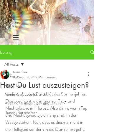
Beitrag
All Posts
Runenhex
All Posts
16. Sept. 2024
3 Min. Lesezeit
Hast Du Lust auszusteigen?
Runen Leben
Ich feiere!  …den Ernteblót des Sonnenjahres. 
Meine Angebote für Dich
Dies geschieht wie immer zur Tag- und 
Hexen und Beschützer des Landes
Nachtgleiche im Herbst. Also dann, wenn Tag 
Runen-Botschaften
und Nacht genau gleich lang sind. In der 
Waage stehen. Nur, dass es diesmal nicht in 
die Helligkeit sondern in die Dunkelheit geht.