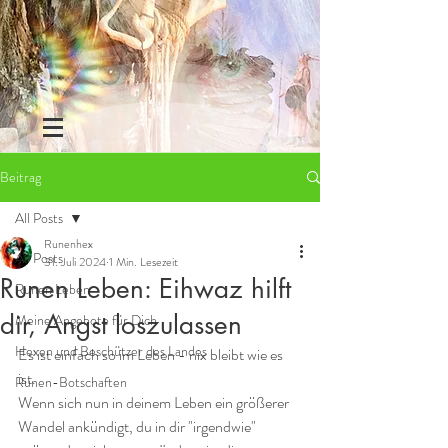
Beitrag
All Posts
Runenhex
All Posts
31. Juli 2024
1 Min. Lesezeit
Runen Leben: Eihwaz hilft
Runen Leben
dir, Angst loszulassen
Meine Angebote für Dich
Hexen und Beschützer des Landes
Es ist einfach so im Leben - nix bleibt wie es 
ist. 
Runen-Botschaften
Wenn sich nun in deinem Leben ein größerer 
Wandel ankündigt, du in dir "irgendwie" 