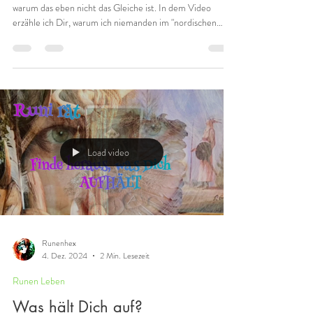
ODER?
Hexe des Landes oder Nordischer Schamanismus und
warum das eben nicht das Gleiche ist. In dem Video
erzähle ich Dir, warum ich niemanden im "nordischen
Schamanismus" ausbilde. Ich bin keine nordische
Schamanin, ich bin Hexe des Landes. Lass mich Dir vom
Unterschied erzählen, der mir so wichtig ist. Es gibt viele
Anbieter von Kursen zum nordischen Schamanismus. Ich
gehöre NICHT dazu. Wenn Du noch mehr über den Weg
zu den Land- und Ahnengeistern erleben magst, diesen
Weg selbs
Load video
Runenhex
4. Dez. 2024
2 Min. Lesezeit