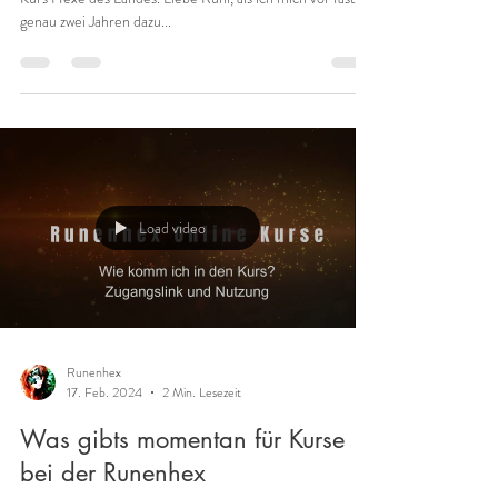
Runenhex
13. März 2024
2 Min. Lesezeit
Hexen und Beschützer des Landes
Was für ein tolles Feedback!
Danke Angelika, für Dein wundervolles Feedback zum
Kurs Hexe des Landes. Liebe Runi, als ich mich vor fast
genau zwei Jahren dazu...
Load video