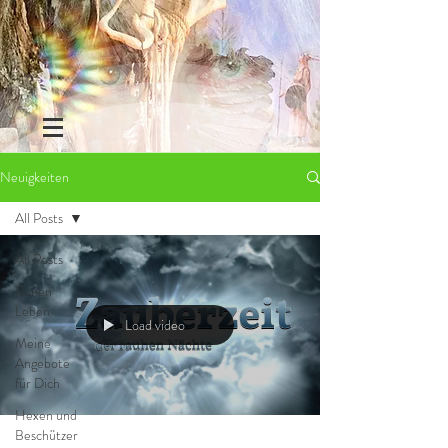
Neuigkeiten
All Posts
All Posts
Runen
Leben
Load video
Meine
Angebote
für Dich
Hexen und
Beschützer