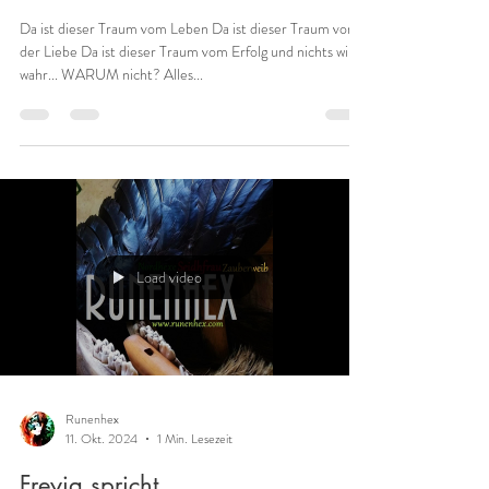
Runen Leben
Was hält Dich auf?
Da ist dieser Traum vom Leben Da ist dieser Traum von
der Liebe Da ist dieser Traum vom Erfolg und nichts wird
wahr... WARUM nicht? Alles...
Load video
Runenhex