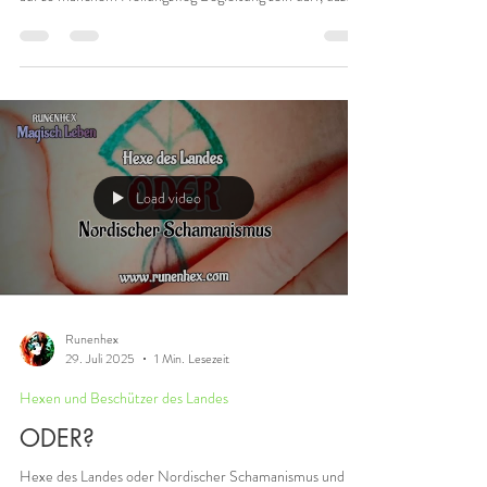
Heilung ist Veränderung Ich bin nicht Arzt oder
Apotheker und spreche doch von Heilung... Nachdem ich
auf so manchem Heilungsweg Begleitung sein darf, dazu
ein paar grundlegende Worte: Heilung, ist ein Begriff, der
aus meinem Erleben nicht damit gleichzusetzen ist, was
der "kranke" Mensch heute beim Arzt erfährt. Ärzte
behandeln Krankheiten - sehr oft erfolgreich. Aus meiner
Sicht ist das toll. Aber es werden dennoch immer nur die
Symptome behandelt. Der Grund, der Auslöser e
Load video
Runenhex
29. Juli 2025
1 Min. Lesezeit
Hexen und Beschützer des Landes