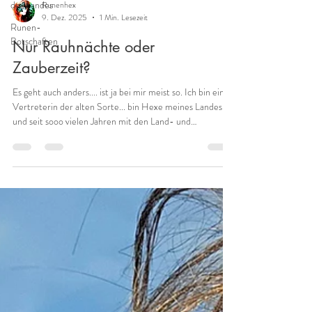
des Landes
Runenhex
9. Dez. 2025
1 Min. Lesezeit
Runen-
Botschaften
Nur Rauhnächte oder
Zauberzeit?
Es geht auch anders.... ist ja bei mir meist so. Ich bin eine
Vertreterin der alten Sorte... bin Hexe meines Landes
und seit sooo vielen Jahren mit den Land- und
Ahnengeistern verwoben. Auch die #rauhnächte erlebe
ich anders, als es in den tausenden von spirituellen
Büchern steht. Seit ein paar Jahren sind die Rauhnächte
ja total in. Bissl Räuchern, bissl Orakel. Jeden Tag ein
Monat. Und hey, ist ja egal wann. Womöglich auch noch
ab dem 24.12. - also gaaaanz weit weg von de