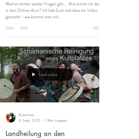
Runenhex
17. Feb. 2024
2 Min. Lesezeit
Was gibts momentan für Kurse
bei der Runenhex
Weil es immer wieder Fragen gibt.... Wie komm ich denn
in den Online-Kurs? Ich hab Euch mal dazu ein Video
gemacht - wie kommt man mit...
Load video